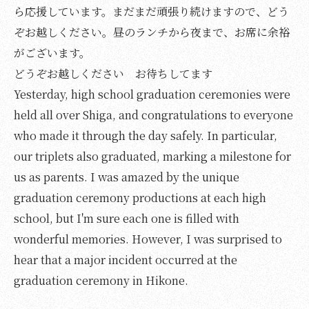
ら応援しています。まだまだ頑張り続けますので、どう
ぞお越しください。昼のランチから夜まで、お席に余裕
がございます。
どうぞお越しください お待ちしてます
Yesterday, high school graduation ceremonies were
held all over Shiga, and congratulations to everyone
who made it through the day safely. In particular,
our triplets also graduated, marking a milestone for
us as parents. I was amazed by the unique
graduation ceremony productions at each high
school, but I'm sure each one is filled with
wonderful memories. However, I was surprised to
hear that a major incident occurred at the
graduation ceremony in Hikone.