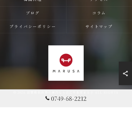
ブログ
コラム
プライバシーポリシー
サイトマップ
© 2026 滋賀県長浜市の焼肉なら近江牛本家まるさ ALL RIGHTS
0749-68-2212
RESERVED.