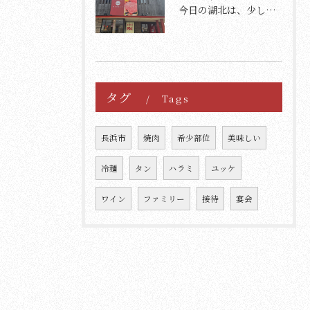
今日の湖北は、少し肌寒く、さらに一段と寒さを感じる日です。
タグ
Tags
長浜市
焼肉
希少部位
美味しい
冷麺
タン
ハラミ
ユッケ
ワイン
ファミリー
接待
宴会