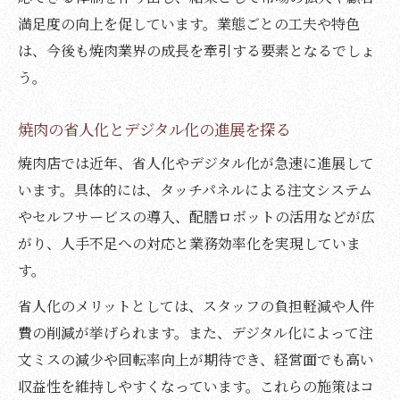
ョン
満足度の向上を促しています。業態ごとの工夫や特色
代替肉や魚介類で広がる焼肉の可能性
は、今後も焼肉業界の成長を牽引する要素となるでしょ
焼肉のマンネリ解消に役立つ意外な具材
う。
健康志向が変えた焼肉の新常識に迫る
焼肉の省人化とデジタル化の進展を探る
焼肉を健康的に楽しむための選び方
焼肉店では近年、省人化やデジタル化が急速に進展して
焼肉における脂質と糖質のバランスとは
います。具体的には、タッチパネルによる注文システム
ヘルシー焼肉を実現する具材と調理法
やセルフサービスの導入、配膳ロボットの活用などが広
焼肉のカロリーを抑える食べ方の工夫
がり、人手不足への対応と業務効率化を実現していま
健康志向で注目される焼肉の新メニュー
す。
ラーメン比較で見る焼肉の満足感とカロリー
省人化のメリットとしては、スタッフの負担軽減や人件
焼肉とラーメンどっちが太りやすいのか検
費の削減が挙げられます。また、デジタル化によって注
証
文ミスの減少や回転率向上が期待でき、経営面でも高い
焼肉とラーメンの満足感の違いを徹底比較
収益性を維持しやすくなっています。これらの施策はコ