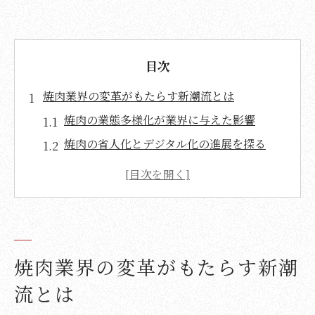
目次
焼肉業界の変革がもたらす新潮流とは
焼肉の業態多様化が業界に与えた影響
焼肉の省人化とデジタル化の進展を探る
コロナ禍で焼肉需要が回復した理由
焼肉業界における換気強化と安心感の変化
多店舗展開で広がる焼肉の新たな可能性
ひとり焼肉から家庭まで広がる楽しみ方
焼肉業界の変革がもたらす新潮
焼肉の新業態が生んだ多様な楽しみ方
ひとり焼肉の魅力と利用シーンの変化
流とは
家庭で手軽に楽しむ焼肉のポイント