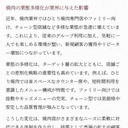
焼肉の業態多様化が業界に与えた影響
焼肉で家族や友人と味わう新しい体験
焼肉の楽しみ方に見る現代のライフスタイ
近年、焼肉業界ではひとり焼肉専門店やファミリー向
ル
け、チェーン型店舗など多様な業態が急速に増えていま
す。これにより、従来のグループ利用に加え、気軽に一
焼肉屋はなぜ高収益を維持できるのか
人でも楽しめる環境が整い、新規顧客の獲得やリピータ
焼肉のセルフ調理がもたらす収益性の秘密
ー増加につながっています。
焼肉店の省人化が経営効率を高める理由
業態の多様化は、ターゲット層の拡大とともに、店舗ご
焼肉の注文システム進化が利益に直結
との差別化戦略の重要性も高めています。例えば、ひと
タッチパネル導入と焼肉店の人件費削減
り焼肉では省スペースなカウンター席や、短時間利用を
焼肉屋の商品設計と客単価アップの仕組み
意識したメニュー構成が特徴です。ファミリー向けでは
変わり種具材で広がる焼肉の世界
座敷やキッズメニューの充実、チェーン型では低価格や
焼肉で人気の変わり種具材を楽しむコツ
安定した品質管理が強みとなっています。
家庭焼肉で試したい新しい焼肉食材
こうした変化は、焼肉店がさまざまなニーズに柔軟に対
焼肉の具材選びで味わう多彩なバリエーシ
応できる体制を作り出し、結果として市場の拡大や顧客