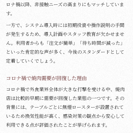
焼肉とラーメンのカロリー差を理解しよう
ロナ禍以降、非接触ニーズの高まりにもマッチしていま
焼肉を選ぶことで得られる健康的な満足感
す。
食べ方次第で変わる焼肉とラーメンの影響
一方で、システム導入時には初期投資や操作説明の手間
が発生するため、導入計画やスタッフ教育が欠かせませ
ん。利用者からも「注文が簡単」「待ち時間が減った」
といった肯定的な声が多く、今後のスタンダードとして
定着していくでしょう。
コロナ禍で焼肉需要が回復した理由
コロナ禍で外食業界全体が大きな打撃を受ける中、焼肉
店は比較的早期に需要が回復した業態の一つです。その
背景には、テーブルごとに無煙ロースターが設置されて
いるため換気性能が高く、感染対策の観点から安心して
利用できる点が評価されたことが挙げられます。