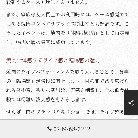
殺到するケースも珍しくありません。
また、家族や友人同士での利用時には、ゲーム感覚で楽
しめる焼肉コンペやサプライズ演出なども好評です。こ
うしたイベントは、焼肉を「体験型娯楽」として再定義
し、幅広い層の集客に成功しています。
焼肉で体感するライブ感と臨場感の魅力
焼肉にライブパフォーマンスを取り入れることで、食事
の「臨場感」が格段に向上します。目の前で繰り広げら
れる炎や音、香りの演出は、五感を刺激し、他の飲食体
験では得難い没入感をもたらします。
例えば、肉のフランベや炙りショーでは、ライブ感あふ
れる演出がテーブルごとに提供され、子どもから大人ま
0749-68-2212
で一体となって盛り上がることができます。「焼肉 天 東