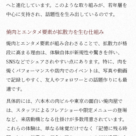
へと進化しています。このような取り組みが、若年層を
焼肉イベントが若者に広がる理由を考察
中心に支持され、話題性を生み出しているのです。
エンタメ焼肉のブームと話題化のメカニズ
ム
焼肉とエンタメ要素が拡散力を生む仕組み
焼肉文化が進化する最新の楽しみ方とは
焼肉とエンタメ要素が組み合わさることで、拡散力が格
焼肉店が生み出す独自のエンタメ体験事例
段に高まる理由は、体験自体が新規性や驚きを伴い、
焼肉とイベントの相乗効果を分析
SNSなどでシェアされやすい点にあります。特に、肉を
焼肉とイベントが集客に与える影響
焼くパフォーマンスや店内でのイベントは、写真や動画
エンタメ焼肉イベントの成功要因を探る
で記録しやすく、友人やフォロワーとの話題作りにも最
焼肉を活用したイベントのメリットと課題
適です。
焼肉とエンタメの相乗効果によるブランド
具体的には、六本木の肉ビルや東京の面白い焼肉屋で
化
は、スタッフによるフレアショーや限定メニューの登場
体験型焼肉イベントが支持される理由に迫
など、来店動機となる仕掛けが多数用意されています。
る
これらの体験は、単なる味覚だけでなく「記憶に残る時
注目高まる焼肉の演出型エンタメとは