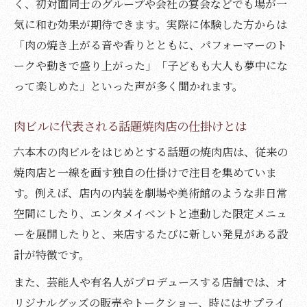
く、初対面同士のグループや会社の宴会などでも場が一
気に和む効果が期待できます。実際に体験した方からは
「肉の焼き上がる音や香りとともに、パフォーマーのト
ークや動きで盛り上がった」「子どもも大人も夢中にな
って楽しめた」といった声が多く聞かれます。
肉ビルに代表される話題焼肉店の仕掛けとは
六本木の肉ビルをはじめとする話題の焼肉店は、従来の
焼肉店と一線を画す独自の仕掛けで注目を集めていま
す。例えば、店内の内装を劇場や美術館のような非日常
空間にしたり、エンタメイベントと連動した限定メニュ
ーを展開したりと、来店するたびに新しい発見がある設
計が特徴です。
また、芸能人や有名人がプロデュースする店舗では、オ
リジナルグッズの販売やトークショー、時にはサプライ