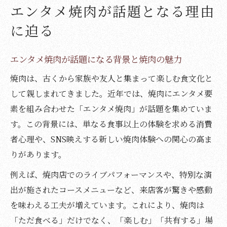
焼肉ブームの裏にある演出型エンタメの実
エンタメ焼肉が話題となる理由
態
に迫る
面白い焼肉屋で体感するエンタメ体験
面白い焼肉屋が提供する新感覚エンタメ体
エンタメ焼肉が話題になる背景と焼肉の魅力
験
焼肉は、古くから家族や友人と集まって楽しむ食文化と
焼肉パフォーマンスが生み出す場の盛り上
して親しまれてきました。近年では、焼肉にエンタメ要
がり
素を組み合わせた「エンタメ焼肉」が話題を集めていま
肉ビルに代表される話題焼肉店の仕掛けと
す。この背景には、単なる食事以上の体験を求める消費
は
者心理や、SNS映えする新しい焼肉体験への関心の高ま
焼肉エンタメイベントが顧客に与える印象
りがあります。
SNS映えする焼肉体験のリアルな楽しみ方
例えば、焼肉店でのライブパフォーマンスや、特別な演
焼肉を楽しむ新たなトレンドの波
出が施されたコースメニューなど、来店客が驚きや感動
焼肉の新トレンドとしてのエンタメ要素拡
を味わえる工夫が増えています。これにより、焼肉は
大
「ただ食べる」だけでなく、「楽しむ」「共有する」場