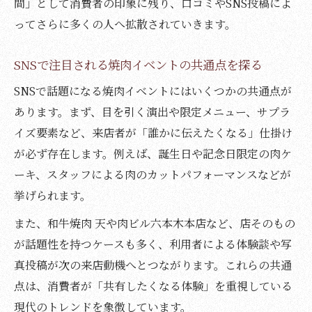
間」として消費者の印象に残り、口コミやSNS投稿によ
演出型焼肉エンタメが話題を呼ぶ秘密
ってさらに多くの人へ拡散されていきます。
焼肉パフォーマンスで差別化する店舗戦略
SNSで注目される焼肉イベントの共通点を探る
焼肉が主役のエンタメイベント最前線
SNSで話題になる焼肉イベントにはいくつかの共通点が
焼肉で体感するライブ感と臨場感の魅力
あります。まず、目を引く演出や限定メニュー、サプラ
焼肉とエンタメが融合する最新サービス例
イズ要素など、来店者が「誰かに伝えたくなる」仕掛け
話題の焼肉文化を深掘りする本記事
が必ず存在します。例えば、誕生日や記念日限定の肉ケ
焼肉文化とエンタメ化の今後を展望する
ーキ、スタッフによる肉のカットパフォーマンスなどが
焼肉がエンタメ業界に与える影響を考察
挙げられます。
焼肉イベントの成功事例と教訓に学ぶ
また、和牛焼肉 天や肉ビル六本木本店など、店そのもの
焼肉エンタメの普及がもたらす変化とは
が話題性を持つケースも多く、利用者による体験談や写
焼肉業界で注目される新たなトレンド紹介
真投稿が次の来店動機へとつながります。これらの共通
点は、消費者が「共有したくなる体験」を重視している
現代のトレンドを象徴しています。