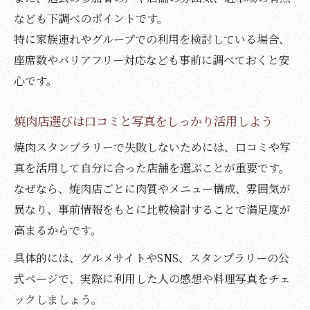
なども下調べのポイントです。
焼肉巡りに最適な店舗の下調べポイント
特に家族連れやグループでの利用を検討している場合、
家族連れにも優しい焼肉巡りの計画術
座席数やバリアフリー対応なども事前に調べておくと安
焼肉スタンプラリーで家族が楽しめる工夫
心です。
焼肉巡りで家族連れに人気のサービス特集
焼肉店選びは駐車場と広めの席に注目
焼肉店選びは口コミと写真をしっかり活用しよう
焼肉スタンプラリーで子ども連れも安心な
焼肉スタンプラリーで失敗しないためには、口コミや写
店
真を活用して自分に合った店舗を選ぶことが重要です。
家族で焼肉巡りする際の時間配分のコツ
なぜなら、焼肉店ごとに肉質やメニュー構成、雰囲気が
口コミ活用で後悔しない焼肉体験を
異なり、事前情報をもとに比較検討することで満足度が
焼肉店選びは口コミ評価で失敗を防ごう
高まるからです。
焼肉スタンプラリーで写真付き口コミが大
具体的には、グルメサイトやSNS、スタンプラリーの公
活躍
式ページで、実際に利用した人の感想や料理写真をチェ
焼肉体験前にチェックすべき口コミのポイ
ックしましょう。