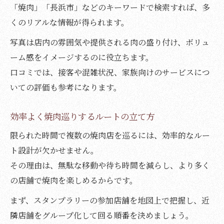
ント
「焼肉」「長浜市」などのキーワードで検索すれば、多
くのリアルな情報が得られます。
口コミで知る焼肉店の雰囲気やおすすめ情
報
写真は店内の雰囲気や提供される肉の盛り付け、ボリュ
焼肉巡りで後悔しないための口コミ活用術
ーム感をイメージするのに役立ちます。
焼肉とラーメン情報の組み合わせ活用法
口コミでは、接客や混雑状況、家族向けのサービスにつ
いての評価も参考になります。
焼肉スタンプラリーとラーメン食べ比べの
楽しみ方
効率よく焼肉巡りするルートの立て方
焼肉巡りの合間に寄れるラーメン店情報
限られた時間で複数の焼肉店を巡るには、効率的なルー
焼肉とラーメンの組み合わせで満足度アッ
ト設計が欠かせません。
プ
その理由は、無駄な移動や待ち時間を減らし、より多く
焼肉スタンプラリー中のラーメン活用術紹
の店舗で焼肉を楽しめるからです。
介
まず、スタンプラリーの参加店舗を地図上で把握し、近
焼肉店とラーメン店の口コミ比較ポイント
隣店舗をグループ化して回る順番を決めましょう。