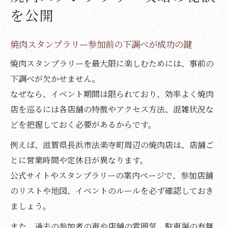
法楽寺町で満喫する焼肉イベントの魅力
を公開
焼肉イベントならではの地域グルメの楽し
み方
焼肉スタンプラリー参加前の下調べが成功の鍵
焼肉スタンプラリーで体験する特別な一日
焼肉スタンプラリーを最大限に楽しむためには、事前の
焼肉店巡りとラーメン店の組み合わせ術
下調べが欠かせません。
焼肉イベント参加時のおすすめタイミング
なぜなら、イベント期間は限られており、効率よく焼肉
焼肉の魅力を引き出す地元食材の工夫
店を巡るには各店舗の特徴やアクセス方法、混雑状況な
どを把握しておく必要があるからです。
効率よく焼肉巡りを楽しむ実践術
焼肉スタンプラリーを活用した効率的な巡
例えば、滋賀県長浜市法楽寺町周辺の焼肉店は、店舗ご
り方
とに営業時間や定休日が異なります。
公式サイトやスタンプラリーの案内ページで、参加店舗
焼肉とラーメン店を組み合わせたルート設
のリストや地図、イベントのルールを必ず確認しておき
計法
ましょう。
焼肉店の混雑を避ける時間帯の見極め方
口コミを参考に焼肉巡りの失敗を防ぐ方法
また、過去の参加者の声や店舗の雰囲気、駐車場の有無