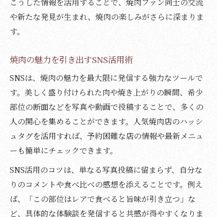
健康志向焼肉のための部位別ポイント紹介
こうした情報を活用することで、焼肉ファン同士の交流
や新たな発見が生まれ、焼肉の楽しみがさらに深まりま
焼肉を罪悪感なく楽しむ部位選択術
す。
焼肉好き必見、ヘルシーな食べ方の提案
焼肉で意識したいカロリー管理のコツ
焼肉の魅力を引き出すSNS活用術
SNSは、焼肉の魅力を最大限に発信する強力なツールで
す。美しく盛り付けられた肉や焼き上がりの瞬間、希少
部位の断面などを写真や動画で投稿することで、多くの
人の関心を集めることができます。人気焼肉店のハッシ
ュタグを活用すれば、予約困難な店の情報や最新メニュ
ーも簡単にチェックできます。
SNS活用のコツは、単なる写真投稿に留まらず、自分な
りのコメントや食べ比べの感想を添えることです。例え
ば、「この部位はレアで食べると旨味が引き立つ」な
ど、具体的な体験談を発信すると共感が得やすくなりま