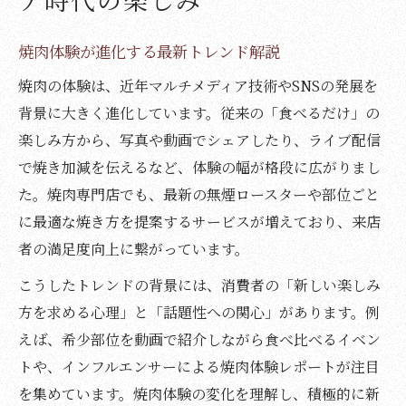
焼肉好きが集うオンラインコミュニティと
は
焼肉体験が進化する最新トレンド解説
焼肉の魅力を伝える人気アカウント紹介
焼肉の体験は、近年マルチメディア技術やSNSの発展を
SNS映えする焼肉の撮り方と楽しみ方
背景に大きく進化しています。従来の「食べるだけ」の
楽しみ方から、写真や動画でシェアしたり、ライブ配信
話題の焼肉を深掘りした体験談まとめ
で焼き加減を伝えるなど、体験の幅が格段に広がりまし
焼肉体験談から学ぶ本当に満足できる店選
た。焼肉専門店でも、最新の無煙ロースターや部位ごと
び
に最適な焼き方を提案するサービスが増えており、来店
焼肉愛好家が語るおすすめ体験のポイント
者の満足度向上に繋がっています。
実体験で見つけた焼肉の意外な楽しみ方
こうしたトレンドの背景には、消費者の「新しい楽しみ
焼肉好きが感じた話題店巡りの魅力とは
方を求める心理」と「話題性への関心」があります。例
焼肉体験まとめ、リピートしたい理由
えば、希少部位を動画で紹介しながら食べ比べるイベン
予約困難な焼肉を味わうための秘訣とは
トや、インフルエンサーによる焼肉体験レポートが注目
焼肉の予約が取れない理由と対策法
を集めています。焼肉体験の変化を理解し、積極的に新