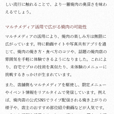
焼肉人気店の予約成功体験を徹底分析
しい流行に触れることで、より一層焼肉の奥深さを味わ
焼肉予約の裏ワザやタイミングを紹介
えるでしょう。
焼肉を確実に楽しむ予約方法の実践例
マルチメディア活用で広がる焼肉の可能性
焼肉好きが使う予約困難時のアイデア
マルチメディアの活用により、焼肉の楽しみ方は無限に
焼肉好きが注目するマルチメディア活用術
広がっています。特に動画サイトや写真共有アプリを通
焼肉体験を充実させる動画活用テクニック
じて、焼肉の焼き方・食べ方のコツや、話題の焼肉店の
焼肉愛好家が教えるSNSでの情報収集法
雰囲気を手軽に体験できるようになりました。これによ
焼肉に役立つマルチメディアの最新事情
り、自宅でプロの技術を真似たり、未体験のメニューに
焼肉の楽しみを広げるシェア方法を解説
挑戦するきっかけが生まれています。
焼肉好きが実践するオンラインレビュー活
また、店舗側もマルチメディアを駆使し、限定メニュー
用術
やイベント情報をリアルタイムで発信しています。例え
太りにくい焼肉部位選びで健康に楽しむ方法
ば、焼肉店の公式SNSでライブ配信される焼き上がりの
焼肉で太りにくい部位の見分け方と選び方
様子や、店主のおすすめ部位紹介動画などが人気です。