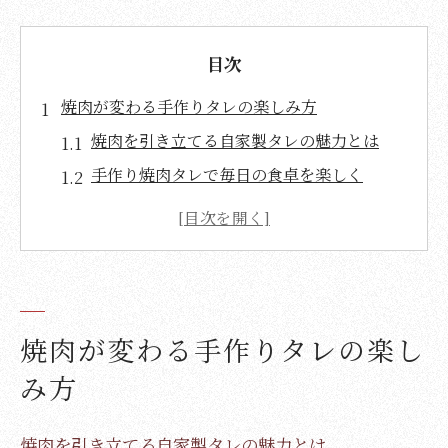
目次
焼肉が変わる手作りタレの楽しみ方
焼肉を引き立てる自家製タレの魅力とは
手作り焼肉タレで毎日の食卓を楽しく
焼肉タレレシピで風味豊かな味変を体験
焼肉好きにおすすめのタレアレンジ術
人気の焼肉タレレシピを家庭で再現しよう
玉ねぎとにんにく香る絶品焼肉タレ
焼肉が変わる手作りタレの楽し
焼肉タレに玉ねぎとにんにくを活かす方法
絶品焼肉のたれレシピで香りを楽しむ秘訣
み方
焼肉が一層美味しくなる組み合わせの秘密
焼肉を引き立てる自家製タレの魅力とは
簡単に作れる焼肉タレレシピのポイント