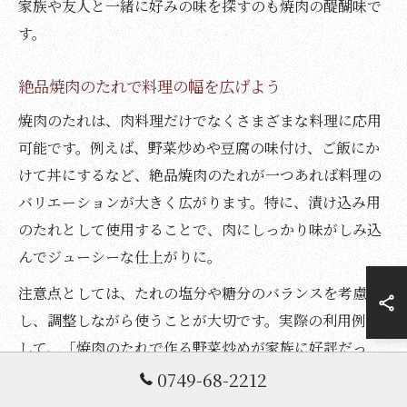
家族や友人と一緒に好みの味を探すのも焼肉の醍醐味で
す。
絶品焼肉のたれで料理の幅を広げよう
焼肉のたれは、肉料理だけでなくさまざまな料理に応用
可能です。例えば、野菜炒めや豆腐の味付け、ご飯にか
けて丼にするなど、絶品焼肉のたれが一つあれば料理の
バリエーションが大きく広がります。特に、漬け込み用
のたれとして使用することで、肉にしっかり味がしみ込
んでジューシーな仕上がりに。
注意点としては、たれの塩分や糖分のバランスを考慮
し、調整しながら使うことが大切です。実際の利用例と
して、「焼肉のたれで作る野菜炒めが家族に好評だっ
た」「残ったたれで即席丼を作るのが定番になった」と
0749-68-2212
いった声もあります。冷蔵庫で保存できる自家製たれを