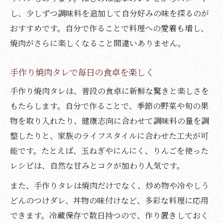
ア
し、少しずつ調味料を追加して自分好みの味を探るのが
おすすめです。自分で作ることで料理への愛着も増し、
秘伝の焼肉タレアレンジで味変自在
焼肉がさらに楽しくなること間違いありません。
焼肉タレアレンジで自分好みの味を発見
秘伝焼肉のたれレシピで深いコクを実現
手作り焼肉タレで毎日の食卓を楽しく
焼肉のたれレシピ人気アレンジ術まとめ
手作り焼肉タレは、普段の食卓に新鮮な驚きと楽しさを
絶品焼肉のたれで料理の幅を広げよう
もたらします。自分で作ることで、季節の野菜や旬の果
焼肉タレレシピで簡単味変を楽しむコツ
物を取り入れたり、健康志向に合わせて調味料の量を調
焼肉の美味しさを引き出す調合のコツ
整したりと、家族のライフスタイルに合わせた工夫が可
焼肉タレレシピで絶妙なバランスを追求
能です。たとえば、玉ねぎやにんにく、りんごを使った
焼肉のたれ調合で味の奥行きを引き出す
レシピは、自然な甘みとコクが加わり人気です。
簡単焼肉タレレシピで調味の黄金比を学ぶ
また、手作りタレは焼肉だけでなく、炒め物や冷やしう
焼肉をもっと美味しくする調合の秘訣
どんのつけダレ、丼物の味付けなど、多彩な料理に応用
焼肉のたれレシピ玉ねぎの活用法解説
できます。冷蔵保存で数日持つので、作り置きしておく