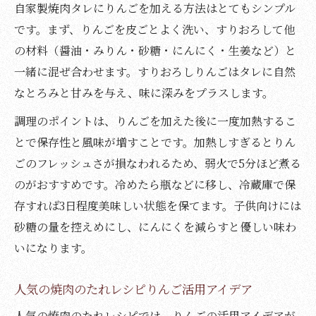
自家製焼肉タレにりんごを加える方法はとてもシンプル
です。まず、りんごを皮ごとよく洗い、すりおろして他
の材料（醤油・みりん・砂糖・にんにく・生姜など）と
一緒に混ぜ合わせます。すりおろしりんごはタレに自然
なとろみと甘みを与え、味に深みをプラスします。
調理のポイントは、りんごを加えた後に一度加熱するこ
とで保存性と風味が増すことです。加熱しすぎるとりん
ごのフレッシュさが損なわれるため、弱火で5分ほど煮る
のがおすすめです。冷めたら瓶などに移し、冷蔵庫で保
存すれば3日程度美味しい状態を保てます。子供向けには
砂糖の量を控えめにし、にんにくを減らすと優しい味わ
いになります。
人気の焼肉のたれレシピりんご活用アイデア
人気の焼肉のたれレシピでは、りんごの活用アイデアが