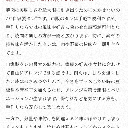
玉ねぎ入り焼肉タレでコクと甘みをプラス
焼肉の美味しさを最大限に引き出すために欠かせないの
が“自家製タレ”です。市販のタレは手軽で便利ですが、
家庭で簡単に作る焼肉タレ人気レシピ
手作りならではの風味や好みに合わせた調整が可能とな
人気の焼肉タレレシピで簡単手作りを実現
り、焼肉の楽しみ方が一段と広がります。特に、素材の
焼肉に合う手軽なタレの作り方を紹介
持ち味を活かしたタレは、肉や野菜の旨味を一層引き立
焼肉のたれレシピ簡単バリエーション集
てます。
絶品焼肉のたれレシピ一位の理由を探る
自家製タレの最大の魅力は、家族の好みや食材に合わせ
家庭でできる焼肉タレアレンジ方法とは
て自由にアレンジできる点です。例えば、甘みを強くし
りんご入り焼肉タレで柔らかな旨味
たい時ははちみつやりんご、辛さをプラスしたい時は豆
焼肉のたれレシピりんごの甘みを活かす技
板醤や唐辛子を加えるなど、アレンジ次第で無限のバリ
焼肉が柔らかくなるりんご入りタレの秘密
エーションが生まれます。保存料などを気にする方も、
焼肉タレレシピでりんごを使うメリット
手作りなら安心して楽しめます。
自家製焼肉タレにりんごを加える方法
一方で、分量や味付けを間違えると味がぼやけてしまう
人気の焼肉のたれレシピりんご活用アイデ
リスクもあります。はじめは基本のレシピからスタート