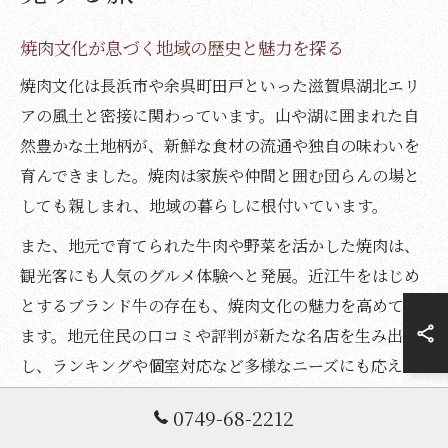
焼肉文化が息づく地域の歴史と魅力を探る
焼肉文化は長浜市や余呉町田戸といった滋賀県湖北エリ
アの風土と密接に関わっています。山や湖に囲まれた自
然豊かな土地柄が、新鮮な食材の流通や独自の味わいを
育んできました。焼肉は家族や仲間と囲む団らんの場と
しても親しまれ、地域の暮らしに根付いています。
また、地元で育てられた牛肉や野菜を活かした焼肉は、
観光客にも人気のグルメ体験へと発展。近江牛をはじめ
とするブランド牛の存在も、焼肉文化の魅力を高めてい
ます。地元住民の口コミや評判が新たな名店を生み出
し、ランキングや個室対応など多様なニーズにも応えて
いる点が特徴です。
0749-68-2212
このように、焼肉は地域の歴史や食文化を映し出す鏡と