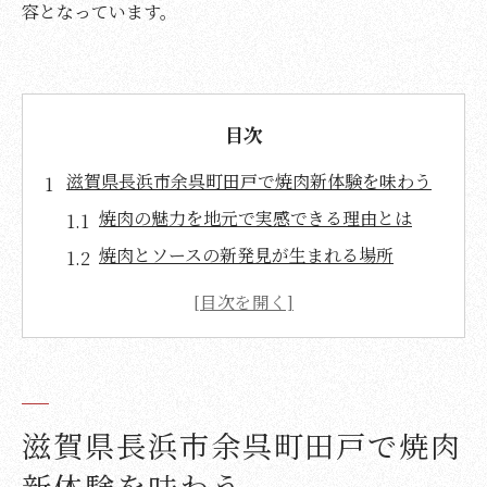
容となっています。
目次
滋賀県長浜市余呉町田戸で焼肉新体験を味わう
焼肉の魅力を地元で実感できる理由とは
焼肉とソースの新発見が生まれる場所
余呉町田戸で味わう焼肉の展開を紹介
焼肉好き必見の地元体験の楽しみ方
焼肉を彩るソース選びのこだわり解説
焼肉に欠かせない伝統ソースの魅力
滋賀県長浜市余呉町田戸で焼肉
伝統が息づく焼肉ソースの奥深さとは
焼肉文化を支えるソースの秘密を解説
新体験を味わう