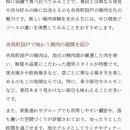
際に店舗で食べ比べてみることで、普段とは異なる発見
焼肉とソースが育んだ地元グルメの進化
や自分好みの味に出会えるのも余呉町田戸の焼肉文化の
焼肉好きにおすすめの地元体験を紹介
魅力です。新しい焼肉体験を求める方には、ぜひ現地で
焼肉文化を支える地域のこだわりポイント
ソースの違いを体感してみることをおすすめします。
余呉町田戸で味わう焼肉の展開を紹介
余呉町田戸の焼肉は、地元の精肉店が厳選した肉を使
い、鮮度や品質にこだわった提供スタイルが特徴です。
炭火焼きや鉄板焼きなど、店ごとに異なる焼き方を楽し
めるのもこの地域ならでは。特に、希少部位やホルモン
など、普段あまり見かけない部位も味わえることが多い
です。
また、家族連れやグループでも利用しやすい個室や、落
ち着いた空間づくりが評価されており、ゆったりとした
時間を過ごせます。地元グルメとしてランチやディナー