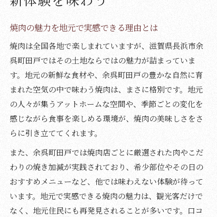
焼肉の味を引き立てる地元ソースの特徴
焼肉の魅力を地元で実感できる理由とは
ソース選びで変わる焼肉の楽しみ方紹介
伝統と工夫が光る焼肉ソースの魅力発見
焼肉は全国各地で楽しまれていますが、滋賀県長浜市余
呉町田戸ではその土地ならではの魅力が詰まっていま
地元で話題の焼肉ソースが生まれる理由
す。地元の新鮮な食材や、余呉町田戸の豊かな自然に育
焼肉ソース人気の秘密は地域の工夫にあり
まれた空気の中で味わう焼肉は、まさに格別です。地元
地元で愛される焼肉ソース誕生の背景を追
の人々が集うアットホームな空間や、季節ごとの変化を
う
感じながら食事を楽しめる環境が、焼肉の美味しさをさ
焼肉と地域文化の融合が生む新たな味わい
らに引き立ててくれます。
焼肉ソースの個性を育てた地元の知恵とは
また、余呉町田戸では焼肉店ごとに厳選された肉やこだ
話題を呼ぶ焼肉ソースの魅力的な理由紹介
わりの焼き加減が実践されており、希少部位やその日の
焼肉好きなら知っておきたい余呉町田戸の味
おすすめメニューなど、他では味わえない体験が待って
焼肉通が注目する余呉町田戸の味わい方
います。地元で実感できる焼肉の魅力は、観光客だけで
焼肉の新定番となる余呉町田戸の独自性
なく、地元住民にも再発見されることが多いです。口コ