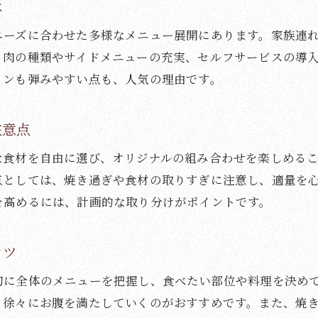
焼肉に関する疑問が解決できる情報源
は
焼肉ナレッジベースで交流を広げる方法
ニーズに合わせた多様なメニュー展開にあります。家族連
焼肉の魅力を再発見するナレッジ活用術
、肉の種類やサイドメニューの充実、セルフサービスの導
ョンも弾みやすい点も、人気の理由です。
注意点
な食材を自由に選び、オリジナルの組み合わせを楽しめる
点としては、焼き過ぎや食材の取りすぎに注意し、適量を
を高めるには、計画的な取り分けがポイントです。
コツ
初に全体のメニューを把握し、食べたい部位や料理を決め
、徐々にお腹を満たしていくのがおすすめです。また、焼