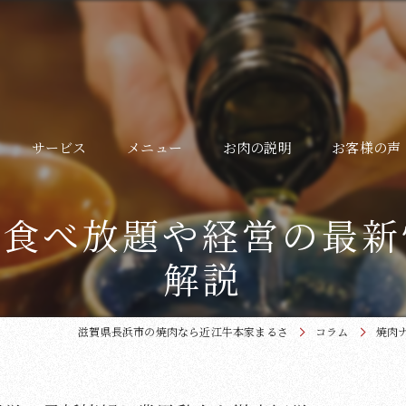
サービス
メニュー
お肉の説明
お客様の声
よくある質問
で食べ放題や経営の最新
ギャラリー
解説
滋賀県長浜市の焼肉なら近江牛本家まるさ
コラム
焼肉