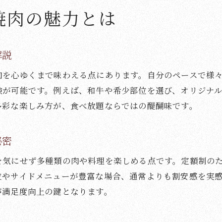
焼肉の魅力とは
焼肉を囲んで楽しむコミュニケーション術
人気チェーンの特徴と業界の今を解説
焼肉チェーン各社の特徴とサービス比較
解説
焼肉人気チェーンの強みと選ばれる理由
肉を心ゆくまで味わえる点にあります。自分のペースで様
焼肉業界で注目の新規チェーンの動向分析
験が可能です。例えば、和牛や希少部位を選び、オリジナ
焼肉チェーン店のメニュー戦略と工夫
多彩な楽しみ方が、食べ放題ならではの醍醐味です。
焼肉業界で話題のチェーン最新サービス紹介
焼肉チェーンの今後の展開予測と業界動向
秘密
焼肉ナレッジベースで広がる楽しみ方
を気にせず多種類の肉や料理を楽しめる点です。定額制の
焼肉ナレッジベースで深まる食の知識
位やサイドメニューが豊富な場合、通常よりも割安感を実
焼肉の新しい楽しみ方を体験するアイデア
が満足度向上の鍵となります。
焼肉ナレッジ活用で日常を豊かにする工夫