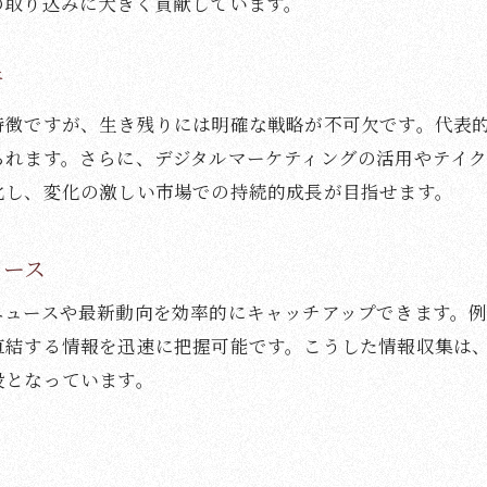
の取り込みに大きく貢献しています。
焼肉好き必見のコスパ情報を紹介
焼肉でコスパを重視する選び方のポイント
析
焼肉ナレッジベースで学ぶお得な利用術
特徴ですが、生き残りには明確な戦略が不可欠です。代表
焼肉店の食べ放題プラン比較と賢い使い方
られます。さらに、デジタルマーケティングの活用やテイ
焼肉でコストを抑えるための裏技とヒント
化し、変化の激しい市場での持続的成長が目指せます。
焼肉好きが実践するコスパ重視の楽しみ方
焼肉のコスパを最大化する賢いオーダー方法
ュース
焼肉をもっと楽しむためのポイント
ニュースや最新動向を効率的にキャッチアップできます。
焼肉をさらに美味しく味わうための工夫
直結する情報を迅速に把握可能です。こうした情報収集は
焼肉の焼き方や部位選びのプロのコツ
段となっています。
焼肉ナレッジベースで知る味付けの極意
焼肉の楽しみ方を広げる食材やアレンジ法
焼肉で食事を盛り上げるテーブルマナー解説