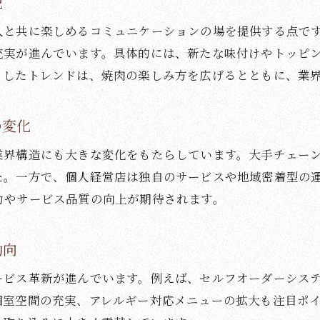
説
焼肉ナレッジベースで話題の最新トレンド解説
人と共に楽しめるコミュニケーションの場を提供する点で
焼肉業界における新たな人気メニューの傾向
充実が進んでいます。具体的には、新たな味付けやトッピ
焼肉の食べ放題で注目されるサービス比較
うしたトレンドは、焼肉の楽しみ方を広げるとともに、業
焼肉店の集客方法とSNS活用の最新事例
焼肉業界で拡大するテイクアウト需要の現状
の変化
焼肉ナレッジベースが伝える業界の今
業界構造にも大きな変化をもたらしています。大手チェー
経営視点から見る焼肉店の実態に迫る
た。一方で、個人経営店は独自のサービスや地域密着型の
焼肉店経営の現状と成功に必要な要素とは
力やサービス品質の向上が期待されます。
焼肉オーナーの収入実態と経営の裏側を解説
焼肉店の開業資金と運営コストのポイント
動向
焼肉経営者が重視する集客と差別化の工夫
ービス革新が進んでいます。例えば、セルフオーダーシス
焼肉業界で求められる人材育成とチーム作り
個室空間の充実、アレルギー対応メニューの拡大も注目ポ
焼肉店経営の課題と今後の可能性を考察