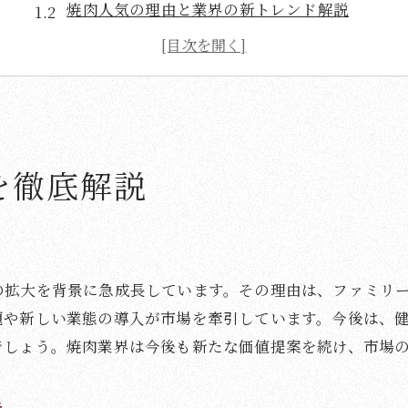
焼肉人気の理由と業界の新トレンド解説
焼肉チェーンの市場シェアと業界構造の変化
焼肉業界で注目されるサービスの最新動向
焼肉店の経営環境と生き残り戦略を分析
焼肉ナレッジベースで把握する業界ニュース
食べ放題ならではの焼肉の魅力とは
を徹底解説
焼肉食べ放題の魅力と楽しみ方を徹底解説
焼肉食べ放題で味わうコスパの良さの秘密
焼肉の食べ放題が人気を集める理由とは
の拡大を背景に急成長しています。その理由は、ファミリ
焼肉ビュッフェのおすすめポイントと注意点
題や新しい業態の導入が市場を牽引しています。今後は、
焼肉食べ放題で満足するための工夫とコツ
でしょう。焼肉業界は今後も新たな価値提案を続け、市場
焼肉食べ放題の新サービスや最新スタイル紹介
焼肉ナレッジベースで知る業界トレンド