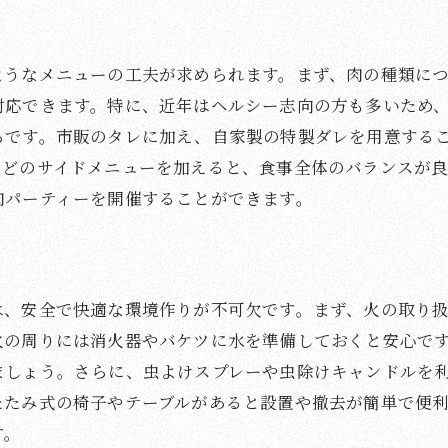
役割分担を通じたチームワークの楽しみ方
全員参加型のゲームやアクティビティの提案
ようなメニューの工夫が求められます。まず、肉の種類に
世代を超えた交流を促進するアイデア
対応できます。特に、近年はヘルシー志向の方も多いため
トラブルを未然に防ぐコミュニケーションのコツ
ろです。市販のタレに加え、自家製の特製ダレを用意する
感謝の気持ちを共有する瞬間の大切さ
などのサイドメニューを加えると、食事全体のバランスが
に乗る香ばしい焼肉の匂いが運ぶ特別なひととき
肉パーティーを開催することができます。
香りを引き立てるための焼き方テクニック
五感で楽しむ焼肉の魅力
思い出に残る香りの演出方法
は、安全で快適な環境作りが不可欠です。まず、火の取り
自然の中で味わう焼肉の特別感
火の周りには消火器やバケツに水を準備しておくと安心で
ましょう。さらに、虫よけスプレーや虫除けキャンドルを
夜空を楽しむ焼肉パーティーの演出
たたみ式の椅子やテーブルがあると設置や撤去が簡単で便
家族や友人と共有する香りの思い出
す。
肉パーティーが生む笑顔と絆の深め方