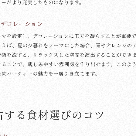
調理過程を楽しむためのアイデア
ィーがより充実したものになります。
外焼肉を快適にするための必須アイテムとは
持ち運びに便利なコンパクトグリル
とデコレーション
快適な座席を確保するための折り畳み椅子
ーマを設定し、デコレーションに工夫を凝らすことが重要
虫よけ対策のためのアイテム
とえば、夏の夕暮れをテーマにした場合、青やオレンジの
寒暖差に対応するための服装の工夫
音楽を流すと、リラックスした空間を演出することができ
清潔を保つためのハンドサニタイザー
することで、親しみやすい雰囲気を作り出せます。このよ
焼肉パーティーの魅力を一層引き立てます。
雨天時に備えるための防水シート
肉パーティーの思い出を作るためのアイデアとヒント
思い出に残るイベントの企画
個性的なスペシャルメニューの提案
右する食材選びのコツ
パーティーを彩るデコレーションの工夫
特別な瞬間を記録する写真撮影のテクニック