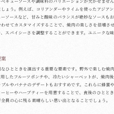
ーベキューソースや調味料のバリエーションが欠かせませ
ましょう。例えば、コリアンダーやライムを使ったアジアン
ューソースなど、甘みと酸味のバランスが絶妙なソースも
合わせてカスタマイズすることで、焼肉の楽しさを倍増さ
で、スパイシーさを調整することができます。ユニークな
提案
別なひとときを演出する重要な要素です。野外で楽しむ焼
使用したフルーツポンチや、冷たいシャーベットが、焼肉
ップルやバナナのデザートもおすすめです。これらに蜂蜜
コーヒーやハーブティーを用意することで、食後のひとと
者全員の心に残る素晴らしい思い出となることでしょう。