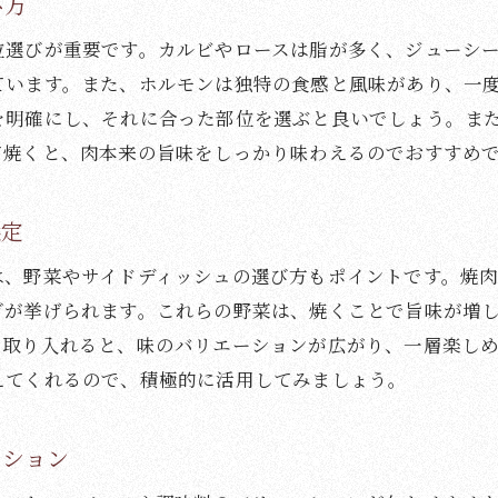
び方
参加者全員で楽しむミニゲームやコンテスト
次回への期待を膨らませるフィードバックの収集
位選びが重要です。カルビやロースは脂が多く、ジューシ
ています。また、ホルモンは独特の食感と風味があり、一
を明確にし、それに合った部位を選ぶと良いでしょう。ま
て焼くと、肉本来の旨味をしっかり味わえるのでおすすめ
選定
は、野菜やサイドディッシュの選び方もポイントです。焼
ぎが挙げられます。これらの野菜は、焼くことで旨味が増
を取り入れると、味のバリエーションが広がり、一層楽し
えてくれるので、積極的に活用してみましょう。
ーション