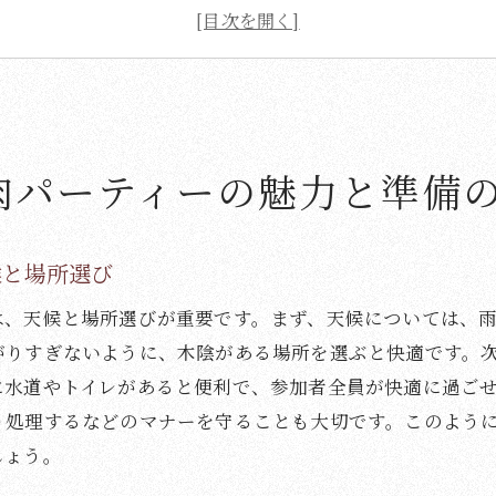
安全で快適な環境を整えるための準備
調理器具と食材の持ち運びに便利なアイデア
焼肉をスムーズに進行させるためのタイムスケジュール
パーティーを盛り上げるためのテーマとデコレーション
外焼肉の成功を左右する食材選びのコツ
肉パーティーの魅力と準備
美味しい焼肉を実現する肉の部位と選び方
焼肉に合う野菜やサイドディッシュの選定
候と場所選び
バーベキューソースと調味料のバリエーション
は、天候と場所選びが重要です。まず、天候については、
特別なひとときを演出するデザートの提案
がりすぎないように、木陰がある場所を選ぶと快適です。
食材の鮮度を保つための保存方法
に水道やトイレがあると便利で、参加者全員が快適に過ご
健康的な食材選びで楽しむ焼肉の工夫
り処理するなどのマナーを守ることも大切です。このよう
族や友人と楽しむ焼肉パーティーでの重要なコミュニケー
しょう。
焼肉を囲む会話を弾ませるトピックス