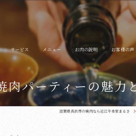
サービス
メニュー
お肉の説明
お客様の声
よくある質問
焼肉パーティーの魅力
ギャラリー
滋賀県長浜市の焼肉なら近江牛本家まるさ