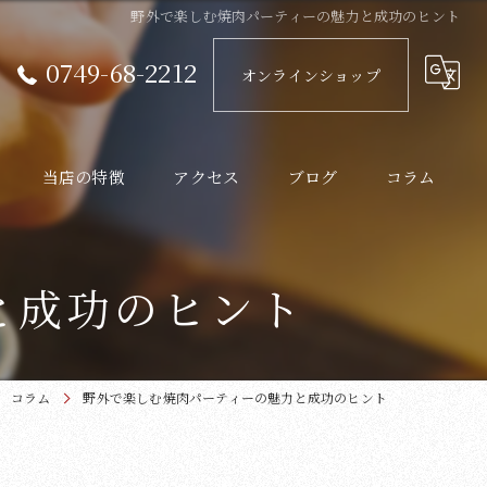
野外で楽しむ焼肉パーティーの魅力と成功のヒント
0749-68-2212
オンラインショップ
当店の特徴
アクセス
ブログ
コラム
近江牛
と成功のヒント
ランチ
ディナー
コラム
野外で楽しむ焼肉パーティーの魅力と成功のヒント
炭火
韓国料理