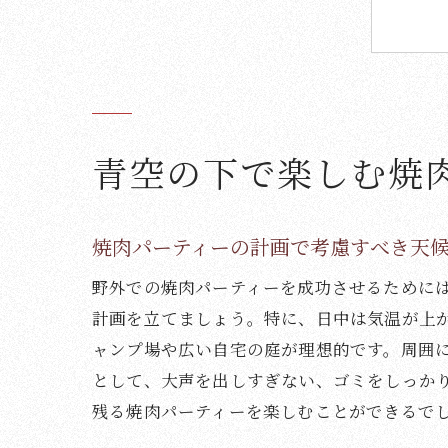
野
青空の下で楽しむ焼
焼肉パーティーの計画で考慮すべき天
野外での焼肉パーティーを成功させるために
計画を立てましょう。特に、日中は気温が上
ャンプ場や広い自宅の庭が理想的です。周囲
として、大声を出しすぎない、ゴミをしっか
家
残る焼肉パーティーを楽しむことができるで