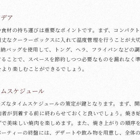
焼肉を通じたコミュニケーションの重要性
イデア
一緒に過ごす時間を楽しむためのヒント
や食材の持ち運びは重要なポイントです。まず、コンパク
家族の絆を深めるための事前準備
頑丈なクーラーボックスに入れて温度管理を行うことが大
笑顔が溢れる瞬間を捉える写真の撮り方
収納バッグを使用して、トング、ヘラ、フライパンなどの
パーティー終了後のフォローアップ方法
することで、スペースを節約しつつ必要なものを漏れなく
感謝の気持ちを伝えるお礼の言葉
をより楽しむことができるでしょう。
ャンプ場での焼肉パーティーで試したい新しい調理法
アウトドアならではのダッチオーブン料理
イムスケジュール
串焼きや鉄板焼きのバリエーション
ーズなタイムスケジュールの策定が鍵となります。まず、
焚き火を活用したスモーク料理の楽しみ方
加者が到着する前に終わらせておくと良いでしょう。焼き
炭火焼きの風味を引き出すテクニック
グで美味しい焼肉を楽しめます。また、焼き上がりの順序
キャンプ用品を活かしたユニークな調理法
パーティーの終盤には、デザートや飲み物を用意し、全体