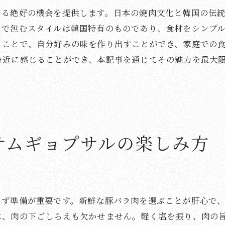
サムギョプサルの日本での進化
じる絶好の機会を提供します。日本の焼肉文化と韓国の伝
焼肉の美味しさをサムギョプサルで再発見
ュで包むスタイルは韓国特有のものであり、食材をシンプ
サムギョプサルの奥深い味わい分析
ることで、自分好みの味を作り出すことができ、家庭での
焼肉の食文化を再認識する機会
身近に感じることができ、本記事を通じてその魅力を最大
サムギョプサルで広がる食の可能性
好みの味を追求するタレ作り
サムギョプサルの新しい食材提案
焼肉を通じた国際交流の場
サムギョプサルの楽しみ方
サムギョプサルを極める焼肉の新しい挑戦
サムギョプサルを完璧に焼くためのコツ
サムギョプサルを引き立てるシンプルな付け合わ
日常から非日常へ、サムギョプサルの特別感
まず準備が重要です。新鮮な豚バラ肉を選ぶことが肝心で
サムギョプサルとワインの意外な相性
に、肉の下ごしらえも欠かせません。軽く塩を振り、肉の