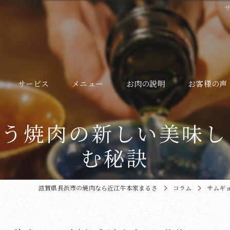
サービス
メニュー
お肉の説明
お客様の声
よくある質問
わう焼肉の新しい美味し
ギャラリー
む秘訣
滋賀県長浜市の焼肉なら近江牛本家まるさ
コラム
サムギ