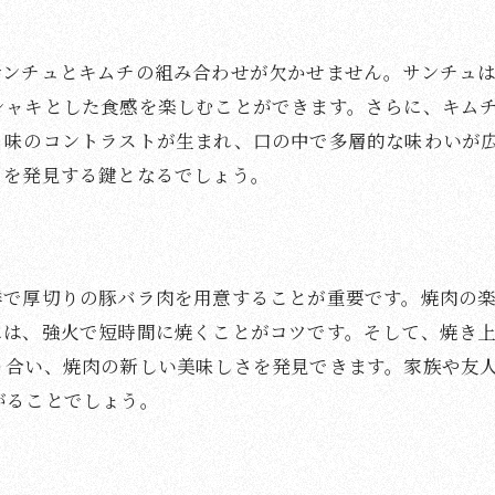
サムギョプサルの香ばしい匂いの秘密
焼肉パーティーの主役にする方法
サンチュとキムチの組み合わせが欠かせません。サンチュ
シャキとした食感を楽しむことができます。さらに、キム
サムギョプサルのアレンジレシピ
、味のコントラストが生まれ、口の中で多層的な味わいが
家庭で手軽に楽しむ方法
さを発見する鍵となるでしょう。
食卓を彩る美しい盛り付け
おもてなし料理としてのサムギョプサル
サムギョプサルで焼肉の新境地を切り拓く
鮮で厚切りの豚バラ肉を用意することが重要です。焼肉の
新しい調理家電でサムギョプサルを楽しむ
には、強火で短時間に焼くことがコツです。そして、焼き
サムギョプサルをテーマにしたイベント企画
り合い、焼肉の新しい美味しさを発見できます。家族や友
サムギョプサルのインスタ映えポイント
がることでしょう。
サムギョプサルと地域食材の融合
和風調味料でアレンジするサムギョプサル