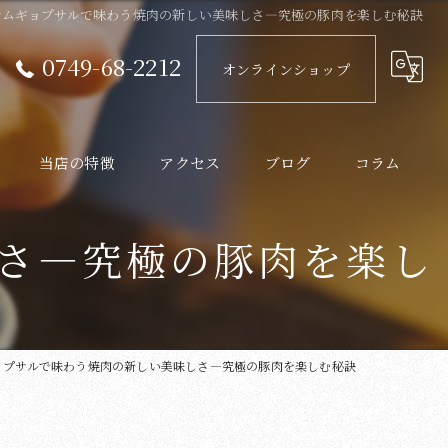
サムギョプサルで味わう焼肉の新しい美味しさ—究極の豚肉を楽しむ秘訣
0749-68-2212
オンラインショップ
当店の特徴
アクセス
ブログ
コラム
近江牛
さ—究極の豚肉を楽し
ランチ
ディナー
ョプサルで味わう焼肉の新しい美味しさ—究極の豚肉を楽しむ秘訣
炭火
韓国料理