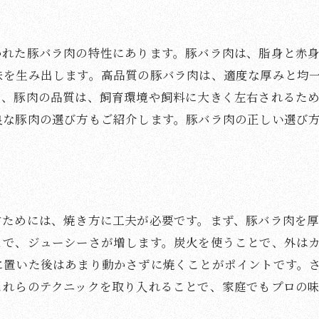
焼き加減の見極め方
風味を引き立てる塩と胡椒の役割
かれた豚バラ肉の特性にあります。豚バラ肉は、脂身と赤
豚肉の栄養価と健康効果
味を生み出します。高品質の豚バラ肉は、適度な厚みと均
サムギョプサルのための特製マリネ
た、豚肉の品質は、飼育環境や飼料に大きく左右されるた
プロが教える絶品の焼き技術
良な豚肉の選び方もご紹介します。豚バラ肉の正しい選び
焼肉体験を深めるサムギョプサルの食べ方
サムギョプサルの食べる順番とマナー
辛味を効かせた韓国風チリソース
サムギョプサルと相性抜群の韓国料理
すためには、焼き方に工夫が必要です。まず、豚バラ肉を
日本の焼肉との違いを楽しむ
とで、ジューシーさが増します。炭火を使うことで、外は
に置いた後はあまり動かさずに焼くことがポイントです。
特別な飲み物とのペアリング
これらのテクニックを取り入れることで、家庭でもプロの
サムギョプサルを囲む楽しい会話
焼肉の楽しさを倍増させるサムギョプサルの魅力