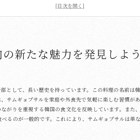
サムギョプサルに最適な焼き方を学ぶ
サンチュとキムチの完璧な組み合わせ
家庭で楽しむサムギョプサルの基本
サムギョプサルで日韓の食文化を体感
焼肉の定番を超えたサムギョプサルの楽しみ方
肉の新たな魅力を発見しよ
サムギョプサルを楽しむための準備
さまざまなタレと味わう新しい体験
野菜と一緒に楽しむ健康的な食事
一部として、長い歴史を持っています。この料理の名前は
友人や家族と楽しむサムギョプサルの集い
は、サムギョプサルを家庭や外食先で気軽に楽しむ習慣が
焼肉の時間を豊かにするサムギョプサル
つながりを重視する韓国の食文化を反映しています。また
サムギョプサルのバリエーションを試す
食べるのが一般的です。これにより、サムギョプサルは単
究極の豚バラ肉を味わうサムギョプサルの秘訣
豚バラ肉の選び方と保存方法