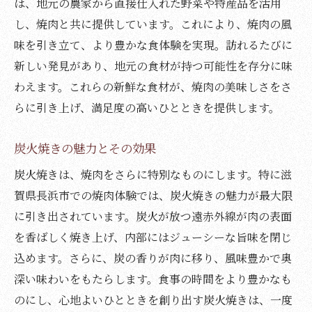
は、地元の農家から直接仕入れた野菜や特産品を活用
リフレッシュスペースで過ごす特別な時間
し、焼肉と共に提供しています。これにより、焼肉の風
魅力的な観光スポットと焼肉の融合
味を引き立て、より豊かな食体験を実現。訪れるたびに
希少部位を味わう滋賀県長浜市の焼肉旅
新しい発見があり、地元の食材が持つ可能性を存分に味
長浜市が誇る希少部位の魅力
わえます。これらの新鮮な食材が、焼肉の美味しさをさ
焼肉のプロが教える美味しさの秘訣
らに引き上げ、満足度の高いひとときを提供します。
炭火で焼くことで生まれる香ばしさ
希少部位を楽しむためのベストタイム
炭火焼きの魅力とその効果
新鮮さを保つための工夫
炭火焼きは、焼肉をさらに特別なものにします。特に滋
リフレッシュスペースでのリラックス方法
賀県長浜市での焼肉体験では、炭火焼きの魅力が最大限
に引き出されています。炭火が放つ遠赤外線が肉の表面
滋賀県長浜市で焼肉を堪能リフレッシュスペー
を香ばしく焼き上げ、内部にはジューシーな旨味を閉じ
スの魅力
込めます。さらに、炭の香りが肉に移り、風味豊かで奥
焼肉を楽しんだ後の至福の時間
深い味わいをもたらします。食事の時間をより豊かなも
リフレッシュスペースの特徴と魅力
のにし、心地よいひとときを創り出す炭火焼きは、一度
焼肉と相性抜群のリフレッシュ方法