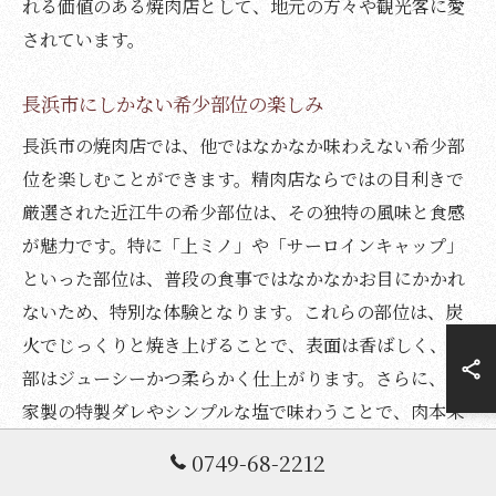
れる価値のある焼肉店として、地元の方々や観光客に愛
されています。
長浜市にしかない希少部位の楽しみ
長浜市の焼肉店では、他ではなかなか味わえない希少部
位を楽しむことができます。精肉店ならではの目利きで
厳選された近江牛の希少部位は、その独特の風味と食感
が魅力です。特に「上ミノ」や「サーロインキャップ」
といった部位は、普段の食事ではなかなかお目にかかれ
ないため、特別な体験となります。これらの部位は、炭
火でじっくりと焼き上げることで、表面は香ばしく、内
部はジューシーかつ柔らかく仕上がります。さらに、自
家製の特製ダレやシンプルな塩で味わうことで、肉本来
の旨味を最大限に引き出すことができます。こうした希
0749-68-2212
少部位を提供する焼肉店は、長浜市ならではの魅力を体