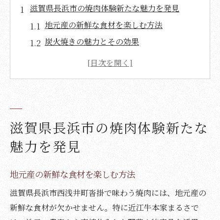
滋賀県長浜市の焼肉体験新たな魅力を発見
地元産の新鮮な食材を楽しむ方法
炭火焼きの魅力とその効果
希少部位で味わう特別な瞬間
味わい深い長浜市の焼肉文化
リフレッシュスペースでの心地よいひとと
き
訪れる価値のある焼肉スポットとは
滋賀県長浜市の焼肉体験新たな
贅沢な焼肉を滋賀県で楽しむ長浜市の魅力とは
魅力を発見
長浜市ならではの焼肉スタイル
新鮮な食材がもたらす究極の味わい
地元産の新鮮な食材を楽しむ方法
地域特有の希少部位の楽しみ方
滋賀県長浜市西浅井町沓掛で味わう焼肉には、地元産の
炭火焼きで引き出す肉の旨味
新鮮な食材が欠かせません。特に近江牛本家まるさで