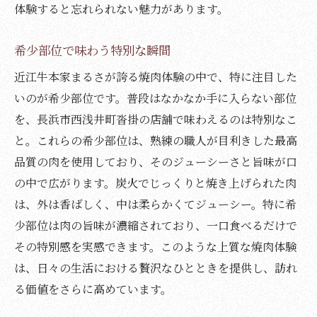
体験すると忘れられない魅力があります。
長浜市の自然と一体化したリラックス空間
食とリラクゼーションの絶妙な組み合わせ
希少部位で味わう特別な瞬間
リフレッシュスペースを最大限に活用する
近江牛本家まるさが誇る焼肉体験の中で、特に注目した
方法
いのが希少部位です。普段はなかなか手に入らない部位
長浜市の焼肉体験希少部位と炭火焼きの醍醐味
を、長浜市西浅井町沓掛の店舗で味わえるのは特別なこ
炭火焼きがもたらす肉の深い味わい
と。これらの希少部位は、熟練の職人が目利きした最高
品質の肉を使用しており、そのジューシーさと旨味が口
希少部位を最高の状態で提供する秘訣
の中で広がります。炭火でじっくりと焼き上げられた肉
焼肉体験を彩る長浜市の魅力
は、外は香ばしく、中は柔らかくてジューシー。特に希
技術が光る炭火焼きのテクニック
少部位は肉の旨味が濃縮されており、一口食べるだけで
特別な焼肉体験のためのガイド
その特別感を実感できます。このような上質な焼肉体験
リフレッシュスペースでの癒しのひととき
は、日々の生活における贅沢なひとときを提供し、訪れ
焼肉好き必見滋賀県長浜市で究極の味わいを体
る価値をさらに高めています。
験