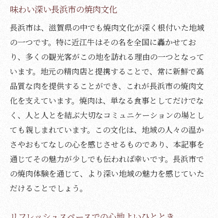
滋賀県ならではの焼肉の魅力
味わい深い長浜市の焼肉文化
長浜市にしかない希少部位の楽しみ
長浜市は、滋賀県の中でも焼肉文化が深く根付いた地域
炭火焼きの魅力を引き出すためのポイント
の一つです。特に近江牛はその名を全国に轟かせてお
り、多くの観光客がこの地を訪れる理由の一つとなって
究極の味わいを追求する心
います。地元の精肉店と提携することで、常に新鮮で高
焼肉とリフレッシュの絶妙なバランス
品質な肉を提供することができ、これが長浜市の焼肉文
訪れる価値のある焼肉とリフレッシュの名
化を支えています。焼肉は、単なる食事としてだけでな
所
く、人と人とを結ぶ大切なコミュニケーションの場とし
滋賀県長浜市の焼肉体験リフレッシュスペース
ても親しまれています。この文化は、地域の人々の温か
の心地よさ
さやおもてなしの心を感じさせるものであり、本記事を
焼肉体験をさらに豊かにするリフレッシュ
通じてその魅力が少しでも伝われば幸いです。長浜市で
方法
の焼肉体験を通じて、より深い地域の魅力を感じていた
長浜市の自然と調和したリフレッシュスペ
だけることでしょう。
ース
食後のリラクゼーションタイムの重要性
リフレッシュスペースでの心地よいひととき