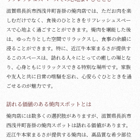
心地よい空間での焼肉体験の魅力
滋賀県長浜市西浅井町沓掛の焼肉店では、ただお肉を楽
リフレッシュスペースでの癒しの技法
しむだけでなく、食後のひとときをリフレッシュスペー
スで心地よく過ごすことができます。焼肉を堪能した後
焼肉とリフレッシュの相乗効果を楽しむ
は、ゆったりとした空間でリラックスし、食事の余韻に
焼肉の新たな発見滋賀県長浜市での特別なひと
浸ることができます。特に、近江牛本家まるさが提供す
とき
るこのスペースは、訪れる人々にとっての癒しの場とな
長浜市で体験する焼肉の新しいスタイル
り、心身ともにリラックスできる特別な場所です。家族
希少部位がもたらす新たな感動
や友人と共に日常の喧騒を忘れ、心安らぐひとときを過
炭火焼きによる深い味わいの発見
ごせるのが魅力です。
特別なひとときを演出するリフレッシュス
ペース
訪れる価値のある焼肉スポットとは
焼肉体験を充実させるためのヒント
焼肉店には数多くの選択肢がありますが、滋賀県長浜市
滋賀県ならではの焼肉文化の魅力
西浅井町沓掛の焼肉スポットは訪れる価値があります。
近江牛本家まるさが提供する焼肉は、高品質な希少部位