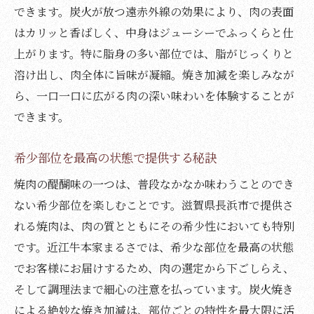
できます。炭火が放つ遠赤外線の効果により、肉の表面
はカリッと香ばしく、中身はジューシーでふっくらと仕
上がります。特に脂身の多い部位では、脂がじっくりと
溶け出し、肉全体に旨味が凝縮。焼き加減を楽しみなが
ら、一口一口に広がる肉の深い味わいを体験することが
できます。
希少部位を最高の状態で提供する秘訣
焼肉の醍醐味の一つは、普段なかなか味わうことのでき
ない希少部位を楽しむことです。滋賀県長浜市で提供さ
れる焼肉は、肉の質とともにその希少性においても特別
です。近江牛本家まるさでは、希少な部位を最高の状態
でお客様にお届けするため、肉の選定から下ごしらえ、
そして調理法まで細心の注意を払っています。炭火焼き
による絶妙な焼き加減は、部位ごとの特性を最大限に活