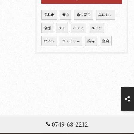
長浜市
焼肉
希少部位
美味しい
冷麺
タン
ハラミ
ユッケ
ワイン
ファミリー
接待
宴会
0749-68-2212