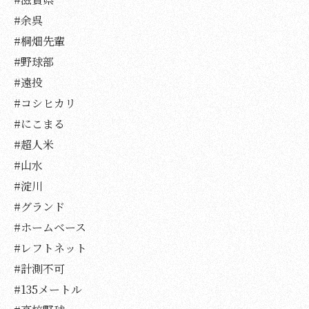
#余呉
#桐畑先輩
#野球部
#遠投
#コシヒカリ
#にこまる
#超人米
#山水
#淀川
#グランド
#ホームベース
#レフトネット
#計測不可
#135メートル