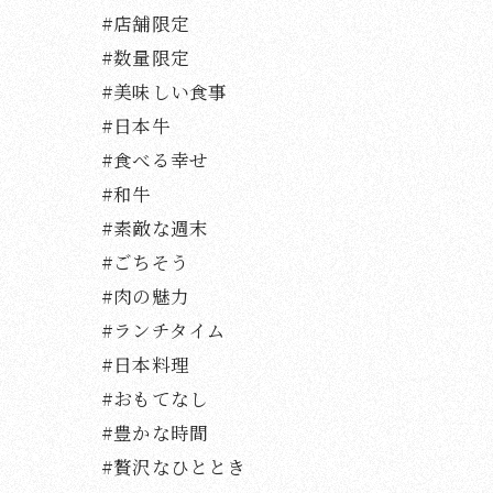
#店舗限定
#数量限定
#美味しい食事
#日本牛
#食べる幸せ
#和牛
#素敵な週末
#ごちそう
#肉の魅力
#ランチタイム
#日本料理
#おもてなし
#豊かな時間
#贅沢なひととき