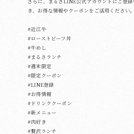
さらに、まるさLINE公式アカウントにご登
き、お得な情報やクーポンをご活用ください
#近江牛
#ローストビーフ丼
#牛めし
#まるさランチ
#週末限定
#限定クーポン
#LINE登録
#お得情報
#ドリンククーポン
#新メニュー
#肉好き
#贅沢ランチ