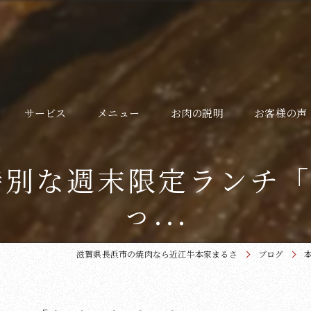
サービス
メニュー
お肉の説明
お客様の声
よくある質問
特別な週末限定ランチ
ギャラリー
っ...
滋賀県長浜市の焼肉なら近江牛本家まるさ
ブログ