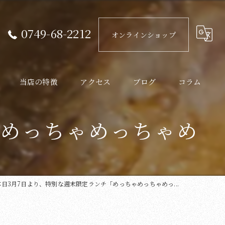
0749-68-2212
オンラインショップ
当店の特徴
アクセス
ブログ
コラム
近江牛
「めっちゃめっちゃめ
ランチ
ディナー
本日3月7日より、特別な週末限定ランチ「めっちゃめっちゃめっ...
炭火
韓国料理